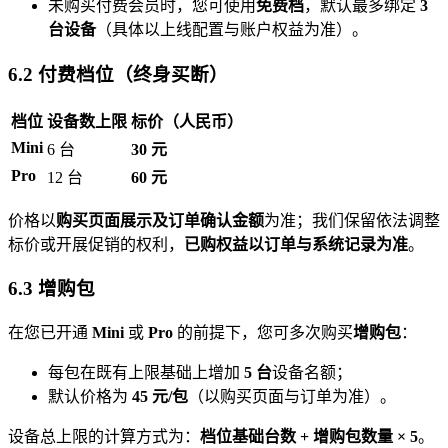
未购买付费会员时，您可使用
免费档
，默认最多绑定
3
台设备
（具体以上线配置与账户权益为准）。
6.2 付费档位（终身买断）
档位
设备数上限
标价（人民币）
Mini
6 台
30 元
Pro
12 台
60 元
价格以
购买页面展示及订单确认金额
为准；我们保留依法调整
标价或开展促销的权利，
已购权益以订单与系统记录为准
。
6.3 增购包
在您已开通
Mini
或
Pro
的前提下，您可多次购买
增购包
：
每包在既有上限基础上增加
5 台
设备名额；
默认价格为
45 元/包
（以购买页面与订单为准）。
设备总上限的计算方式为：
档位基础台数 + 增购包数量 × 5
。